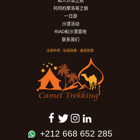
私人沙漠之旅
万
共同的摩洛哥之旅
的
6
一日游
日
沙漠活动
游
RIAD和沙漠营地
（1
联系我们
晚
法律声明
-
私隐政策
-
曲奇政策
在
沙
漠）。
从
丹
吉
尔
到
马
拉
喀
+212 668 652 285
什