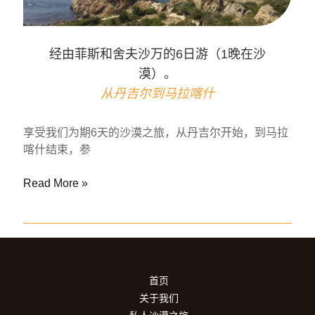
城
的
7
经由菲斯和舍夫沙万的6日游（1晚在沙
日
漠）。
游
（2
从丹吉尔到马拉喀什
晚
在
享受我们为期6天的沙漠之旅，从丹吉尔开始，到马拉
沙
喀什结束，参
漠）。
从
经
Read More »
丹
由
吉
菲
尔
斯
到
和
马
舍
拉
首页
夫
喀
关于我们
沙
什