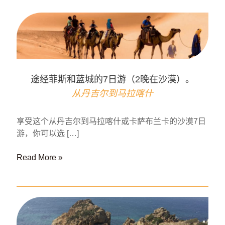
途经菲斯和蓝城的7日游（2晚在沙漠）。
从丹吉尔到马拉喀什
享受这个从丹吉尔到马拉喀什或卡萨布兰卡的沙漠7日
游，你可以选 […]
途
Read More »
经
菲
斯
和
蓝