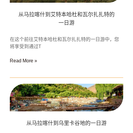
维
拉
从马拉喀什到艾特本哈杜和瓦尔扎扎特的
的
一日游
一
日
游
在这个前往艾特本哈杜和瓦尔扎扎特的一日游中，您
将享受到通过T
从
Read More »
马
拉
喀
什
到
艾
特
本
从马拉喀什到乌里卡谷地的一日游
哈
杜