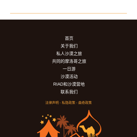
马
拉
喀
什
到
首页
乌
关于我们
苏
私人沙漠之旅
德
瀑
共同的摩洛哥之旅
布
一日游
的
沙漠活动
一
RIAD和沙漠营地
日
联系我们
游
法律声明
-
私隐政策
-
曲奇政策