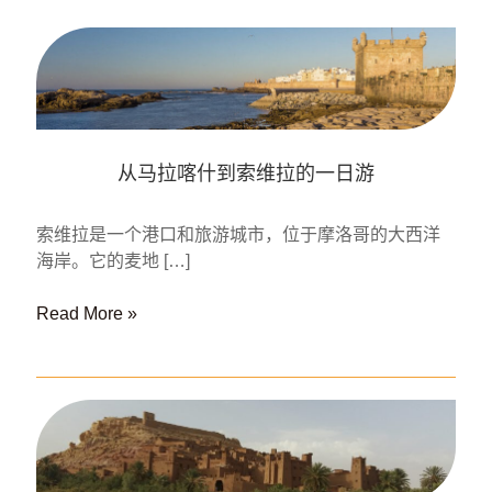
从马拉喀什到索维拉的一日游
索维拉是一个港口和旅游城市，位于摩洛哥的大西洋
海岸。它的麦地 […]
从
Read More »
马
拉
喀
什
到
索