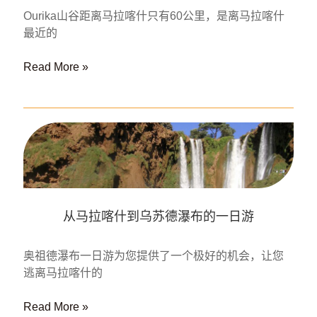
和
Ourika山谷距离马拉喀什只有60公里，是离马拉喀什
瓦
最近的
尔
扎
从
Read More »
扎
马
特
拉
的
喀
一
什
日
到
游
乌
里
卡
从马拉喀什到乌苏德瀑布的一日游
谷
地
的
奥祖德瀑布一日游为您提供了一个极好的机会，让您
一
逃离马拉喀什的
日
游
从
Read More »