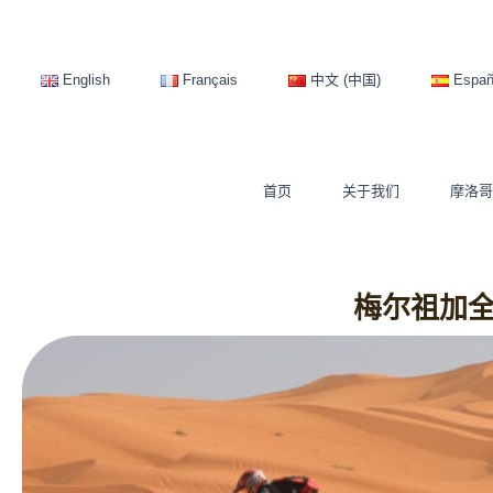
跳
至
内
English
Français
中文 (中国)
Españ
容
首页
关于我们
摩洛
梅尔祖加