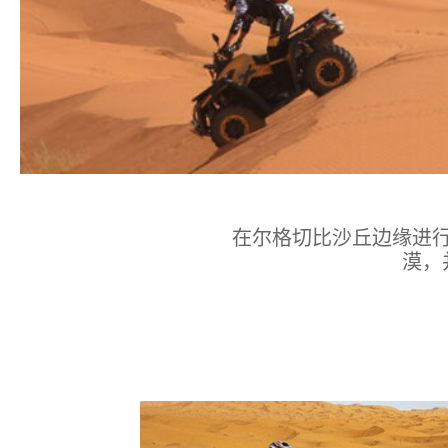
在尔格切比沙丘边缘进
漠，