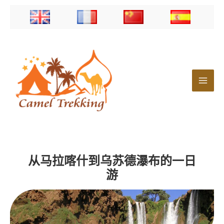
跳
至
内
容
从马拉喀什到乌苏德瀑布的一日
游